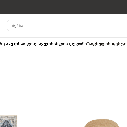
რე ავეჯი
საოფისე ავეჯი
სახლის დეკორი
ზაფხულის ფესტი