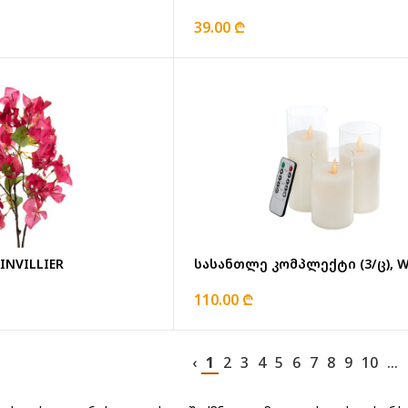
39.00 ₾
NVILLIER
სასანთლე კომპლექტი (3/ც), W
110.00 ₾
‹
1
2
3
4
5
6
7
8
9
10
...