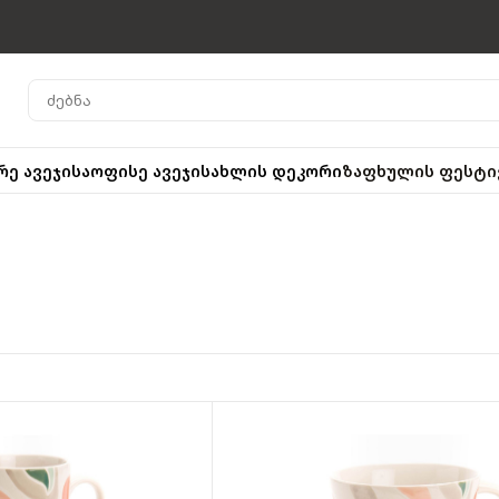
რე ავეჯი
საოფისე ავეჯი
სახლის დეკორი
ზაფხულის ფესტი