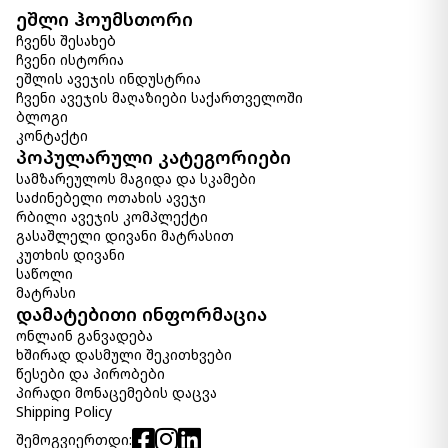
-
+
ეშლი ჰოუმსთორი
ჩვენს შესახებ
კალათაში დამატება
ჩვენი ისტორია
ეშლის ავეჯის ინდუსტრია
ჩვენი ავეჯის მაღაზიები საქართველოში
სავარძელი Morrilton Next-Gen
ბლოგი
Nuvella
კონტაქტი
1 890.00 ₾
პოპულარული კატეგორიები
1 300.00 ₾
სამზარეულოს მაგიდა და სკამები
Item: A3000641
საძინებელი ოთახის ავეჯი
რაოდენობა:
რბილი ავეჯის კომპლექტი
-
+
გასაშლელი დივანი მატრასით
კუთხის დივანი
კალათაში დამატება
საწოლი
მატრასი
დამატებითი ინფორმაცია
სავარძელი Jersonlow
1 990.00 ₾
ონლაინ განვადება
1 390.00 ₾
ხშირად დასმული შეკითხვები
წესები და პირობები
Item: A3000696
რაოდენობა:
პირადი მონაცემების დაცვა
-
+
Shipping Policy
შემოგვიერთდი: