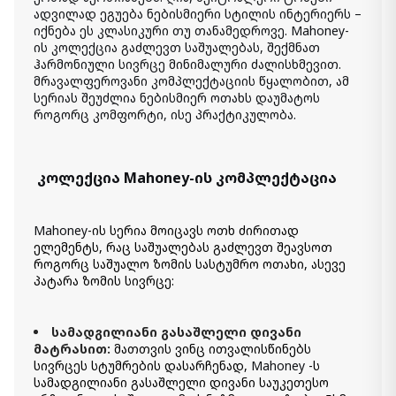
Item: APG-31004-S2
ადვილად ეგუება ნებისმიერი სტილის ინტერიერს –
იქნება ეს კლასიკური თუ თანამედროვე. Mahoney-
ის კოლექცია გაძლევთ საშუალებას, შექმნათ
ორ ადგილიანი დივანი Mahoney
2 650.00 ₾
ჰარმონიული სივრცე მინიმალური ძალისხმევით.
მრავალფეროვანი კომპლექტაციის წყალობით, ამ
1 730.00 ₾
სერიას შეუძლია ნებისმიერ ოთახს დაუმატოს
Item: 3100435
როგორც კომფორტი, ისე პრაქტიკულობა.
გასაშლელი დივანი Mahoney
4 650.00 ₾
კოლექცია
Mahoney
2 990.00 ₾
-ის კომპლექტაცია
Item: 3100536
რაოდენობა:
-
+
Mahoney
-ის სერია მოიცავს ოთხ ძირითად
ელემენტს, რაც საშუალებას გაძლევთ შეავსოთ
კალათაში დამატება
როგორც საშუალო ზომის სასტუმრო ოთახი, ასევე
პატარა ზომის სივრცე:
გასაშლელი დივანი Mahoney
4 650.00 ₾
სამადგილიანი გასაშლელი დივანი
2 990.00 ₾
მატრასით:
მათთვის ვინც ითვალისწინებს
Item: 3100436
სივრცეს სტუმრების დასარჩენად,
Mahoney
-ს
რაოდენობა:
სამადგილიანი გასაშლელი დივანი საუკეთესო