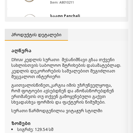
Item: A8010211
საათი Panchali
960.00 ₾
Item: A8010198
ფერი:
Brown/Silver Finish
პროდუქტის დეტალები
Emsley კედლის დეკორაცია
აღწერა
390.00 ₾
Item: A8010284
Dhruv კედლის სურათი
შესანიშნავი გზაა თქვენი
სახლისთვის საბოლოო შტრიხების დასამატებლად.
კედლის დეკორირების საშუალებით შეგიძლიათ
სარკე Evengton
შეცვალოთ ინტერიერი
1 160.00 ₾
გაითვალისწინეთ,კარგია იმის უზრუნველყოფა,
Item: A8010319
რომ ფოტოები ავსებდნენ და აწონასწორებდნენ
რაოდენობა:
ერთმანეთს თუ თქვენ გამოყენებული გაქვთ
-
+
სხვადასხვა ფორმის და ფაქტურის ნიმუშები.
კალათაში დამატება
სურათი წარმოდგენილია ვიტაჟურ სტილში
ზომები
კედლის დეკორი Dalkins
სიგრძე: 129.54 სმ
530.00 ₾