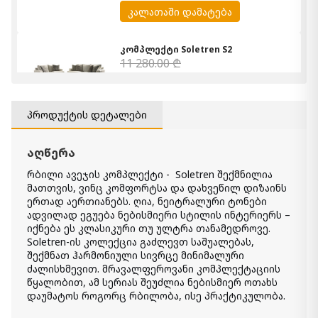
კალათაში დამატება
კომპლექტი Soletren S2
11 280.00 ₾
6 700.00 ₾
Item: 95104-S2
პროდუქტის დეტალები
სავარძელი აქცენტით მბრუნავი
მექანიზმით Soletren
3 490.00 ₾
აღწერა
2 440.00 ₾
რბილი ავეჯის კომპლექტი - Soletren შექმნილია
Item: 9510444
მათთვის, ვინც კომფორტსა და დახვეწილ დიზაინს
ფერი:
Cobblestone
ერთად აერთიანებს. ღია, ნეიტრალური ტონები
ადვილად ეგუება ნებისმიერი სტილის ინტერიერს –
კომპლექტი Soletren S3
იქნება ეს კლასიკური თუ ულტრა თანამედროვე.
15 270.00 ₾
Soletren-ის კოლექცია გაძლევთ საშუალებას,
9 160.00 ₾
შექმნათ ჰარმონიული სივრცე მინიმალური
Item: 95104-SL3
ძალისხმევით. მრავალფეროვანი კომპლექტაციის
ფერი:
Cobblestone
წყალობით, ამ სერიას შეუძლია ნებისმიერ ოთახს
დაუმატოს როგორც რბილობა, ისე პრაქტიკულობა.
რბილი ავეჯის სამეული Soletren