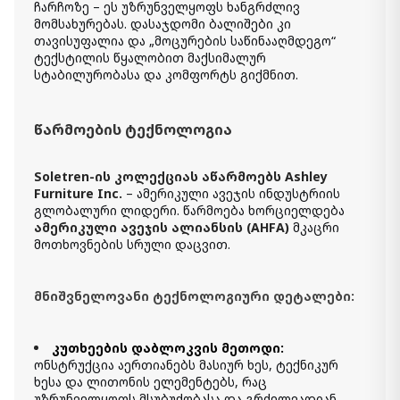
ჩარჩოზე – ეს უზრუნველყოფს ხანგრძლივ
მომსახურებას. დასაჯდომი ბალიშები კი
სავარძელი აქცენტით მბრუნავი
მექანიზმით Soletren
თავისუფალია და „მოცურების საწინააღმდეგო“
3 490.00 ₾
ტექსტილის წყალობით მაქსიმალურ
2 440.00 ₾
სტაბილურობასა და კომფორტს გიქმნით.
Item: 9510344
ფერი:
Ash
რაოდენობა:
წარმოების ტექნოლოგია
-
+
კალათაში დამატება
Soletren-ის კოლექციას აწარმოებს Ashley
Furniture Inc.
– ამერიკული ავეჯის ინდუსტრიის
გლობალური ლიდერი. წარმოება ხორციელდება
სავარძელი ერთნახევარ
ამერიკული ავეჯის ალიანსის (AHFA)
მკაცრი
ადგილიანი Soletren
მოთხოვნების სრული დაცვით.
3 990.00 ₾
2 390.00 ₾
Item: 9510423
მნიშვნელოვანი ტექნოლოგიური დეტალები:
ფერი:
Cobblestone
კუთხეების დაბლოკვის მეთოდი:
ონსტრუქცია აერთიანებს მასიურ ხეს, ტექნიკურ
ხესა და ლითონის ელემენტებს, რაც
უზრუნველყოფს მსუბუქობასა და გრძელვადიან