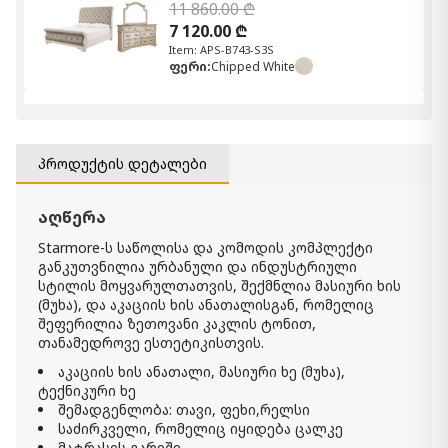
11 860.00 ₾
7 120.00 ₾
Item: APS-B743-S3S
ფერი:
Chipped White
კომპლექტი Porter S2
10 680.00 ₾
6 410.00 ₾
პროდუქტის დეტალები
Item: APS-B697-S2
ფერი:
Rustic Brown
აღწერა
კომპლექტი Starmore S3
Starmore-ს საწოლისა და კომოდის კომპლექტი
7 150.00 ₾
განკუთვნილია ურბანული და ინდუსტრიული
4 290.00 ₾
სტილის მოყვარულთათვის, შექმნლია მასიური ხის
Item: APS-B633-S3
(მუხა), და აკაციის ხის ანათალისგან, რომელიც
ფერი:
Brown
შეფერილია ზეთოვანი კაკლის ტონით,
თანამედროვე ესთეტიკისთვის.
კომპლექტი Realyn S2
აკაციის ხის ანათალი, მასიური ხე (მუხა),
10 580.00 ₾
ტექნიკური ხე
6 350.00 ₾
შემადგენლობა: თავი, ფეხი,რელსი
Item: APS-B743-S2
საძირკველი, რომელიც იყიდება ცალკე
ფერი:
Chipped White
მატრასის გარეშე