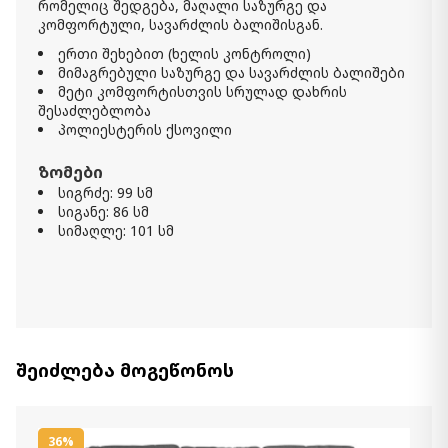
რომელიც შედგება, მაღალი საზურგე და
1 990.00 ₾
კომფორტული, სავარძლის ბალიშისგან.
Item: 8721335
ფერი:
Slate
ერთი შეხებით (ხელის კონტროლი)
მიმაგრებული საზურგე და სავარძლის ბალიშები
მეტი კომფორტისთვის სრულად დახრის
გასაშლელი დივანი Altari
შესაძლებლობა
5 650.00 ₾
პოლიესტერის ქსოვილი
3 390.00 ₾
Item: 8721439
ზომები
რაოდენობა:
სიგრძე: 99 სმ
-
+
სიგანე: 86 სმ
სიმაღლე: 101 სმ
კალათაში დამატება
ჭიქა SERENA
39.00 ₾
Item: CD158721
რაოდენობა:
-
+
შეიძლება მოგეწონოს
კალათაში დამატება
36%