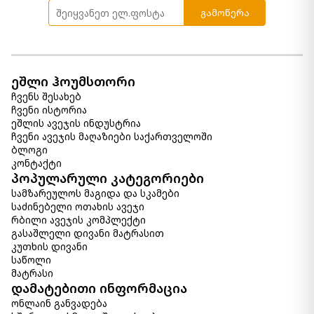
3 390.00 ₾
გამოწერა
Item: 8721339
ფერი:
Slate
დივანი Altari
ეშლი ჰოუმსთორი
4 430.00 ₾
ჩვენს შესახებ
2 650.00 ₾
ჩვენი ისტორია
Item: 8721438
ეშლის ავეჯის ინდუსტრია
რაოდენობა:
ჩვენი ავეჯის მაღაზიები საქართველოში
-
+
ბლოგი
კონტაქტი
კალათაში დამატება
პოპულარული კატეგორიები
სამზარეულოს მაგიდა და სკამები
საძინებელი ოთახის ავეჯი
რბილი ავეჯის კომპლექტი
გასაშლელი დივანი მატრასით
კუთხის დივანი
საწოლი
მატრასი
დამატებითი ინფორმაცია
ონლაინ განვადება