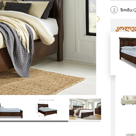
2
ზომა:
Q
კოლექ