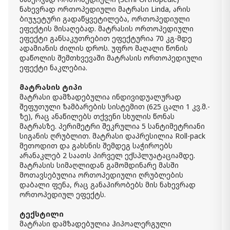
ნახევრად ორთოპედიული მატრასი Linda, არის
ბიუჯეტური გადაწყვეტილება, ორთოპედიული
საწოლი სათავსოთი Cotton ZERO
ეფექტის მისაღებად. მატრასის ორთოპედიული
Cream 140x190
ეფექტი განსაკუთრებით ეფექტურია 70 კგ-მდე
2 280.00 ₾
ადამიანის ძილის დროს. უფრო მაღალი წონის
1 830.00 ₾
დაწოლის შემთხვევაში მატრასის ორთოპედიული
Item: htd30122-H
ეფექტი ნაკლებია.
მატრასი Back Master (100x200) -
მატრასის ტიპი
ორთოპედიული Roll pack Euro Top
მატრასი დამზადებულია ინდივიდუალურად
900.00 ₾
შეფუთული ზამბარების სისტემით (625 ცალი 1 კვ.მ.-
800.00 ₾
ზე), რაც ანაწილებს თქვენი სხულის წონას
Item: HTD3211
მატრასზე. პერიმეტრი შეკრულია 5 სანტიმეტრიანი
სიგანის ღრუბლით. მატრასი დაპრესილია Roll-pack
მეთოდით და გახსნის შემდეგ საჭიროებს
მატრასი Linda (180x200) -
არანაკლებ 2 საათს პირველ ექსპლუატაციამდე.
ნახევრად ორთოპედიული Roll
მატრასის სიმაღლიდან გამომდინარე მასში
pack
1 200.00 ₾
მოთავსებულია ორთოპედიული ღრუბლების
დაბალი ფენა, რაც განაპირობებს მის ნახევრად
900.00 ₾
ორთოპედიულ ეფექტს.
Item: HTD3742
ტექსტილი
საწოლი სათავსოთი Cotton ZERO
მატრასი დამზადებულია ჰიპოალერგული
ვერცხლისფერი 180x200