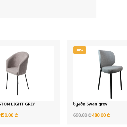
30%
STON LIGHT GREY
სკამი Swan grey
450.00 ₾
690.00 ₾
480.00 ₾