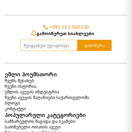
კალათაში დამატება
საათი Gilover
+995 32 2 560 530
790.00 ₾
გამოიწერეთ სიახლეები
Item: A8010386
გამოწერა
სარკე Dairville
2 320.00 ₾
Item: A8010323
ეშლი ჰოუმსთორი
ჩვენს შესახებ
კედლის თარო Elea
ჩვენი ისტორია
1 240.00 ₾
ეშლის ავეჯის ინდუსტრია
Item: A8010097
ჩვენი ავეჯის მაღაზიები საქართველოში
ფერი:
Black/Natural
ბლოგი
კონტაქტი
პოპულარული კატეგორიები
სამზარეულოს მაგიდა და სკამები
საძინებელი ოთახის ავეჯი