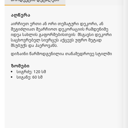
ფერი:
Antique Gray/Natural
რაოდენობა:
-
+
აღწერა
აირჩიეთ ერთი ან ორი თემატური დეკორი, ან
კალათაში დამატება
შეგიძლიათ შეარჩიოთ დეკორაციის რამდენიმე
იდეა სახლის გაფორმებისთვის მსგავსი დეკორი
საცხოვრებელ სივრცეს აქცევს უფრო მეტად
სარკე Brewer
მსუბუქს და ჰაეროვანს.
720.00 ₾
Item: A8010166
დიზაინი წარმოდგენილია თანამედროვე სტილში
ფერი:
Black
ზომები
სიგრძე: 120 სმ
Odella კედლის დეკორი
490.00 ₾
სიგანე: 60 სმ
Item: A8010009
სარკე Lucia
1 920.00 ₾
Item: A8010123
ფერი:
Antique Silver Finish