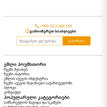
ფერი:
Gold Finish/White
რაოდენობა:
-
+
კალათაში დამატება
+995 32 2 560 530
გამოიწერეთ სიახლეები
საათი Gilover
790.00 ₾
გამოწერა
Item: A8010386
სარკე Bronick
ეშლი ჰოუმსთორი
1 450.00 ₾
ჩვენს შესახებ
Item: A8010342
ჩვენი ისტორია
ეშლის ავეჯის ინდუსტრია
ჩვენი ავეჯის მაღაზიები საქართველოში
კედლის დეკორი Dhruv
ბლოგი
560.00 ₾
კონტაქტი
Item: A8010055
პოპულარული კატეგორიები
ფერი:
Multi
სამზარეულოს მაგიდა და სკამები
საძინებელი ოთახის ავეჯი