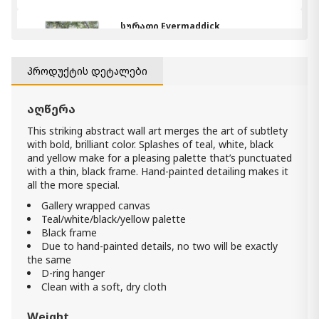
სურათი Evermaddick
570.00 ₾
Item: A8000455
პროდუქტის დეტალები
კედლის დეკორი Odiana
აღწერა
960.00 ₾
This striking abstract wall art merges the art of subtlety
Item: A8000189
with bold, brilliant color. Splashes of teal, white, black
ფერი:
Multi
and yellow make for a pleasing palette that’s punctuated
with a thin, black frame. Hand-painted detailing makes it
სურათი Brutus
all the more special.
720.00 ₾
Gallery wrapped canvas
Item: A8000289
Teal/white/black/yellow palette
ფერი:
Sepia
Black frame
Due to hand-painted details, no two will be exactly
the same
სურათი Pryorley
D-ring hanger
690.00 ₾
Clean with a soft, dry cloth
Item: A8000451
Weight