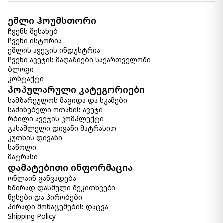
ეშლი ჰოუმსთორი
თეფში HELIOS
ჩვენს შესახებ
23.00 ₾
ჩვენი ისტორია
Item: CD156123
ეშლის ავეჯის ინდუსტრია
რაოდენობა:
ჩვენი ავეჯის მაღაზიები საქართველოში
-
+
ბლოგი
კონტაქტი
კალათაში დამატება
პოპულარული კატეგორიები
სამზარეულოს მაგიდა და სკამები
თეფში ASSIETTE PLATE SOMMETS
საძინებელი ოთახის ავეჯი
39.00 ₾
რბილი ავეჯის კომპლექტი
Item: CD153753
გასაშლელი დივანი მატრასით
რაოდენობა:
კუთხის დივანი
-
+
საწოლი
მატრასი
კალათაში დამატება
დამატებითი ინფორმაცია
ონლაინ განვადება
ხშირად დასმული შეკითხვები
სანათი THEO
წესები და პირობები
730.00 ₾
პირადი მონაცემების დაცვა
365.00 ₾
Shipping Policy
Item: CD155608