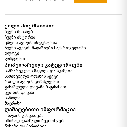
კედლის დეკორაცია GINGKO
MURAL
210.00 ₾
ეშლი ჰოუმსთორი
Item: CD157458
ჩვენს შესახებ
რაოდენობა:
ჩვენი ისტორია
-
+
ეშლის ავეჯის ინდუსტრია
ჩვენი ავეჯის მაღაზიები საქართველოში
კალათაში დამატება
ბლოგი
კონტაქტი
პოპულარული კატეგორიები
ჯამი NATUREVA
19.00 ₾
სამზარეულოს მაგიდა და სკამები
Item: CD153772
საძინებელი ოთახის ავეჯი
რაოდენობა:
რბილი ავეჯის კომპლექტი
-
+
გასაშლელი დივანი მატრასით
კუთხის დივანი
კალათაში დამატება
საწოლი
მატრასი
დამატებითი ინფორმაცია
ლარნაკი CHATEAU AMELIE
ონლაინ განვადება
140.00 ₾
ხშირად დასმული შეკითხვები
70.00 ₾
წესები და პირობები