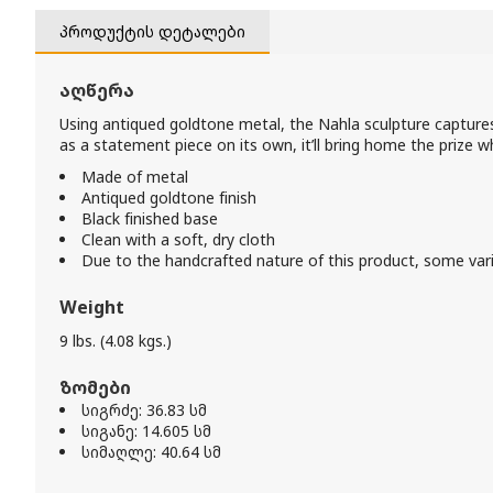
პროდუქტის დეტალები
აღწერა
Using antiqued goldtone metal, the Nahla sculpture captures t
as a statement piece on its own, it’ll bring home the prize wh
Made of metal
Antiqued goldtone finish
Black finished base
Clean with a soft, dry cloth
Due to the handcrafted nature of this product, some var
Weight
9 lbs. (4.08 kgs.)
ზომები
სიგრძე: 36.83 სმ
სიგანე: 14.605 სმ
სიმაღლე: 40.64 სმ