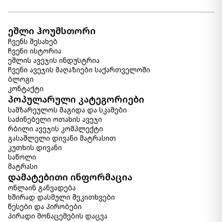
ორთოპედიული
1 500.00 ₾
1 200.00 ₾
ეშლი ჰოუმსთორი
Item: HTD2232
ჩვენს შესახებ
რაოდენობა:
ჩვენი ისტორია
-
+
ეშლის ავეჯის ინდუსტრია
ჩვენი ავეჯის მაღაზიები საქართველოში
კალათაში დამატება
ბლოგი
კონტაქტი
პოპულარული კატეგორიები
მატრასი Lucas (200x200) -
ორთოპედიული
სამზარეულოს მაგიდა და სკამები
1 900.00 ₾
საძინებელი ოთახის ავეჯი
1 600.00 ₾
რბილი ავეჯის კომპლექტი
Item: HTD2252
გასაშლელი დივანი მატრასით
კუთხის დივანი
საწოლი
მატრასი
დამატებითი ინფორმაცია
ონლაინ განვადება
ხშირად დასმული შეკითხვები
წესები და პირობები
პირადი მონაცემების დაცვა