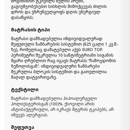
მოგიხსნით ტკივილს წელის არეში,
Item: HTD2342
გაგიუმჯობესებთ სისხლის მიმოქცევას ძილის
რაოდენობა:
დროს და უზრუნველყოფს დღის ენერგიულ
-
+
დასაწყისს.
კალათაში დამატება
მატრასის ტიპი
მატრასი დამზადებულია ინდივიდუალურად
მატრასი Regnum (180*200) - მყარი
შეფუთული ზამბარების სისტემით (625 ცალი 1 კვ.მ.-
ორთოპედიული
ზე), რომელსაც დამატებული აქვს EURO TOP.
1 700.00 ₾
პერიმეტრი შეკრულია 10 სანტიმეტრიანი სიგანის
1 400.00 ₾
მყარი ღრუბლით რაც იცავს მატრასს “ჩამოჯდომის
Item: HTD2142
ზეწოლისგან”. ინდივიდუალური ზამბარები
რაოდენობა:
შეკრულია ბლოკის სისტემით და გათვლილია
-
+
მაღალ დატვირთვაზე.
კალათაში დამატება
ტექსტილი
მატრასი დამზადებულია ჰიპოალერგული
მატრასი Regnum (160*200) - მყარი
პოლიესტერისგან (100)%. ქსოვილი არის
ორთოპედიული
ანტიბაქტერიული, არ იკრავს მტვრის ტკიპებს, არ
1 500.00 ₾
იწვევს ალერგიას.
1 200.00 ₾
Item: HTD2132
შეფუთვა
რაოდენობა: